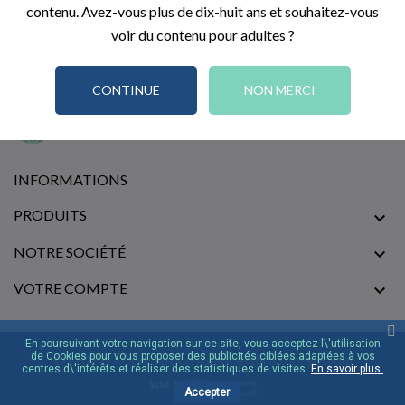
contenu. Avez-vous plus de dix-huit ans et souhaitez-vous
voir du contenu pour adultes ?
CONTINUE
NON MERCI
INFORMATIONS
PRODUITS

NOTRE SOCIÉTÉ

VOTRE COMPTE

En poursuivant votre navigation sur ce site, vous acceptez l\'utilisation
de Cookies pour vous proposer des publicités ciblées adaptées à vos
© [2022] - Conception Agence Christophe Raoul
centres d\'intérêts et réaliser des statistiques de visites.
En savoir plus.
Accepter