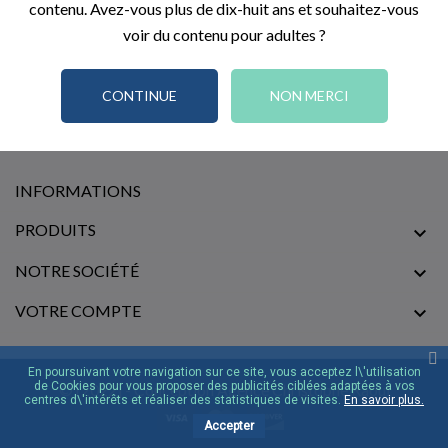
contenu. Avez-vous plus de dix-huit ans et souhaitez-vous
voir du contenu pour adultes ?
CONTINUE
NON MERCI
INFORMATIONS
PRODUITS

NOTRE SOCIÉTÉ

VOTRE COMPTE

En poursuivant votre navigation sur ce site, vous acceptez l\'utilisation
de Cookies pour vous proposer des publicités ciblées adaptées à vos
© [2022] - Conception Agence Christophe Raoul
centres d\'intérêts et réaliser des statistiques de visites.
En savoir plus.
Accepter