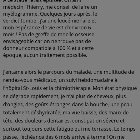
À ce stade j’étais épuisée. Un ami
médecin, Thierry, me conseil de faire un
myélogramme. Quelques jours après, le
verdict tombe : j’ai une leucémie rare et
mon espérance de vie est d’environ 6
mois ! Pas de greffe de moelle osseuse
envisageable car on ne trouve pas de
donneur compatible à 100 % et à cette
époque, aucun traitement possible.
J’entame alors le parcours du malade, une multitude de
rendez-vous médicaux, un suivi hebdomadaire à
l’hôpital St-Louis et la chimiothérapie. Mon état physique
se dégrade rapidement, je n’ai plus de cheveux, plus
d’ongles, des goûts étranges dans la bouche, une peau
totalement déshydratée, ma vue baisse, des maux de
tête, des douleurs dentaires, constipation sévère et
surtout toujours cette fatigue qui me terrasse. Le temps
passe, l’échéance des 6 mois arrive à terme ! On me