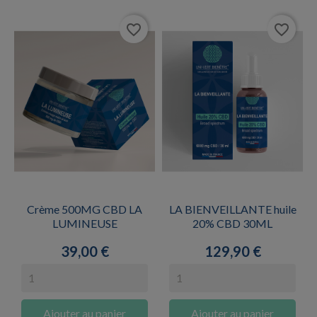
favorite_border
favorite_border
Crème 500MG CBD LA
LA BIENVEILLANTE huile
LUMINEUSE
20% CBD 30ML
Prix
Prix
39,00 €
129,90 €
Ajouter au panier
Ajouter au panier