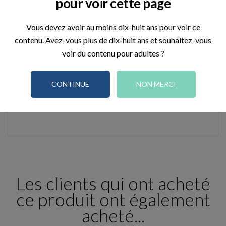
pour voir cette page
Ingrédients :
butyrospermum parkii butter, caprylic/capric
triglyceride, cetearyl alcohol, cannabis sativa seed oil,
Vous devez avoir au moins dix-huit ans pour voir ce
cannabidiol, perfume.
contenu. Avez-vous plus de dix-huit ans et souhaitez-vous
• Eviter tout contact avec les yeux et les muqueuses
voir du contenu pour adultes ?
• Ne pas utiliser sur peau lésée
• Ne pas utiliser en cas d’allergie à l’un des
CONTINUE
NON MERCI
composants
• Usage externe.
Les clients qui ont acheté
ce produit ont également
acheté...