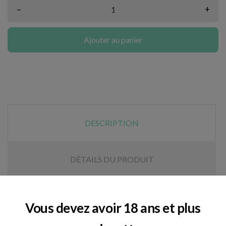
–
+
Ajouter au panier
DESCRIPTION
DÉTAILS DU PRODUIT
Baume corps
Vous devez avoir 18 ans et plus
600 mg de CBD