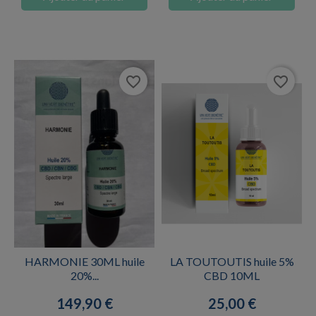
favorite_border
favorite_border
HARMONIE 30ML huile
LA TOUTOUTIS huile 5%
20%...
CBD 10ML
Prix
Prix
149,90 €
25,00 €